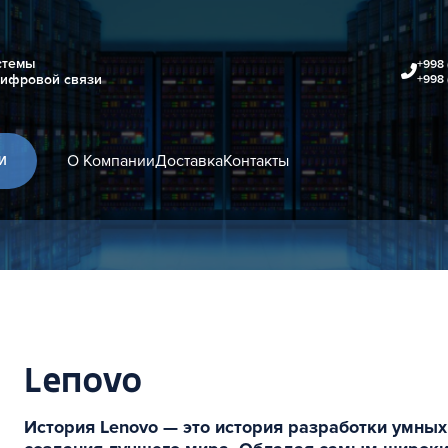
стемы
+998 
цифровой связи
+998 
О Компании
Доставка
Контакты
И
Lenovo
История Lenovo — это история разработки умны