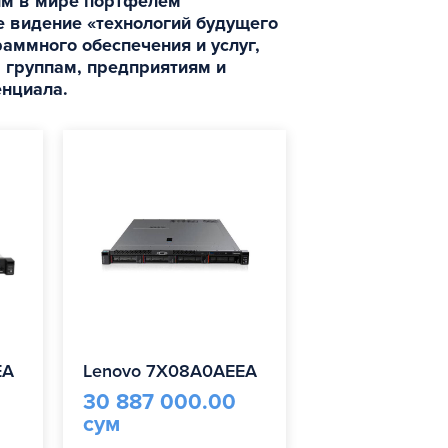
им в мире портфелем
 видение «технологий будущего
аммного обеспечения и услуг,
 группам, предприятиям и
енциала.
EA
Lenovo 7X08A0AEEA
30 887 000.00
сум