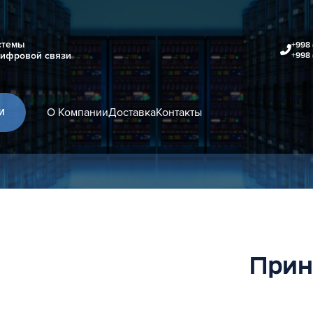
стемы
+998 
цифровой связи
+998 
О Компании
Доставка
Контакты
И
Прин